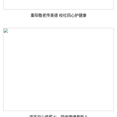
重阳敬老传美德 校社同心护健康
坚定初心传薪火，党史铸魂育新人