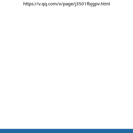
https://v.qq.com/x/page/j3501fbjgpv.html